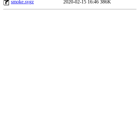
smoke.svgz
2020-02-15 16:46
386K