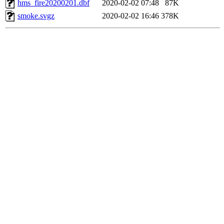
hms_fire20200201.dbf
2020-02-02 07:48
87K
smoke.svgz
2020-02-02 16:46
378K