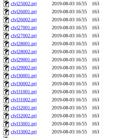
clvl25002.prj
2019-08-03 16:55
163
clvl26001.prj
2019-08-03 16:55
163
clvl26002.prj
2019-08-03 16:55
163
clvl27001.prj
2019-08-03 16:55
163
clvl27002.prj
2019-08-03 16:55
163
clvl28001.prj
2019-08-03 16:55
163
clvl28002.prj
2019-08-03 16:55
163
clvl29001.prj
2019-08-03 16:55
163
clvl29002.prj
2019-08-03 16:55
163
clvl30001.prj
2019-08-03 16:55
163
clvl30002.prj
2019-08-03 16:55
163
clvl31001.prj
2019-08-03 16:55
163
clvl31002.prj
2019-08-03 16:55
163
clvl32001.prj
2019-08-03 16:55
163
clvl32002.prj
2019-08-03 16:55
163
clvl33001.prj
2019-08-03 16:55
163
clvl33002.prj
2019-08-03 16:55
163